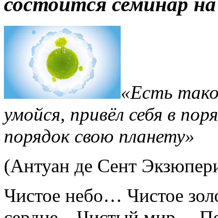
состоится семинар н
«Есть тако
умойся, привёл себя в пор
порядок свою планету»
(Антуан де Сент Экзюпе
Чистое небо… Чистое зо
сердце…Чистый мир… П